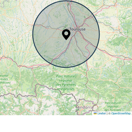
Leaflet
|
©
OpenStreetMap