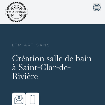
```html
```
Skip
to
content
LTM ARTISANS
Création salle de bain
à Saint-Clar-de-
Rivière