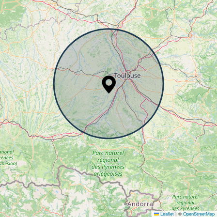
Leaflet
|
©
OpenStreetMap