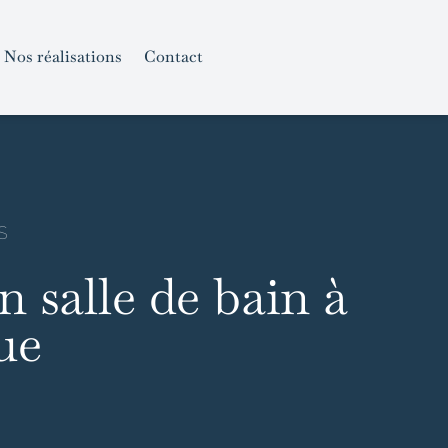
Nos réalisations
Contact
S
n salle de bain à
ue