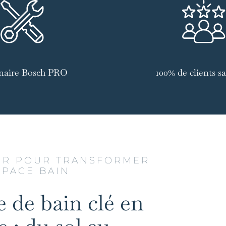
naire Bosch PRO
100% de clients sat
UR POUR TRANSFORMER
SPACE BAIN
e de bain clé en