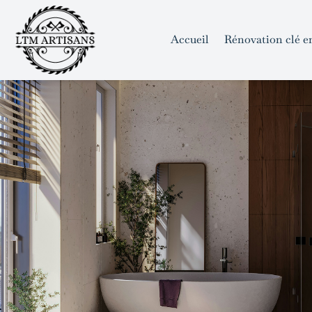
```html
```
Skip
to
Accueil
Rénovation clé e
content